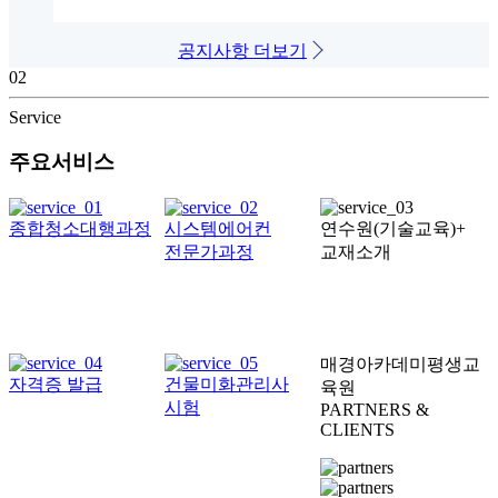
공지사항
더보기
02
Service
입주청소교육 5일, 현장교육 3일이상, 교육 후 취업 , 독립센터설립, 오더지원 프로그램
매경아카데미
2026-04-08
주요서비스
종합청소대행과정
시스템에어컨
연수원(기술교육)+
청소업체창업 e-book 출간 │ 기술보다 구조가 먼저다
전문가과정
교재소개
매경아카데미
2026-02-21
청소대행교육과 & C-클리닝 교육프로그램 교육이 비슷한데 어떤 교육을 수강해야 할지 헷갈린다는 …
매경아카데미평생교
자격증 발급
건물미화관리사
육원
매경아카데미
2026-01-24
시험
PARTNERS &
CLIENTS
세스코라이프케어 · 전자랜드 · 에넥스 · KCC와 함께하는 청소 플랫폼-사업설명회