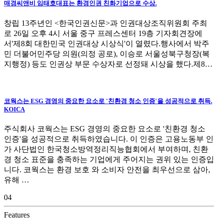
매경씨앤비 임태호대표는 환경인권 친화기업으로 수상.
친환경청소법
창립 13주년인 <한국인권신문>과 인권대상조직위원회 주최
매경아카데미
2025-08-29
로 26일 오후 4시 서울 중구 프레스센터 19층 기자회견장에
서'제8회 대한민국 인권대상 시상식'이 열렸다.행사에서 박주
민 더불어민주당 의원(의정 공로), 이승로 서울성북구청장(복
카페 info
더보기
지행정) 등도 인권상 부문 수상자로 선정돼 시상을 했다.제8…
임태호 원장 프로필 보기
매경아카데미
2025-12-11
코웍스는 ESG 경영의 중요한 요소로 '친환경 청소 인증'을 성공적으로 취득.
KOICA
주식회사 코웍스는 ESG 경영의 중요한 요소로 '친환경 청소
㈜베스턴, 국내 최초 ‘항공기 기내 청소 분야’ 친환경 청소 인증 공식 획득
인증'을 성공적으로 취득하였습니다. 이 인증은 고용노동부 인
가 사단법인 한국청소방역정리직능협회에서 부여하며, 친환
매경아카데미
2025-09-19
경 청소 표준을 충족하는 기업에게 주어지는 권위 있는 인증입
니다. 코웍스는 환경 보호 와 소비자 안전을 최우선으로 삼아,
유해 …
KORAIL 한국철도,코레일테크 ESG 친환경청소 인증
04
매경아카데미
2025-09-19
Features