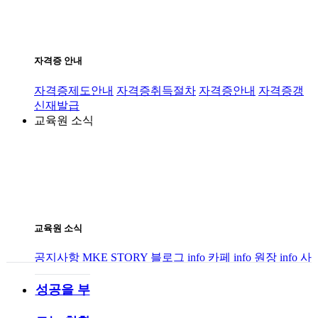
자격증 안내
자격증제도안내
자격증취득절차
자격증안내
자격증갱
신재발급
교육원 소식
교육원 소식
공지사항
MKE STORY
블로그 info
카페 info
원장 info
사
업제휴/교육상담
인큐베이팅과정
성공을 부
C-클리닝서비스 인증센터