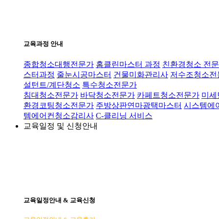
교육과정 안내
종합청소대행전문가
홈클린마스터 과정
친환경청소 전문
스터과정
줄눈시공마스터
건물미화관리사
저수조청소전
설턴트/계단청소
특수청소전문가
침대청소전문가
바닥청소전문가
카페트청소전문가
미세
환경코팅청소전문가
주방상판연마광택마스터
시스템에
템에어컨청소감리사
C-클리닝 서비스
교육일정 및 신청안내
교육일정안내 & 교육신청