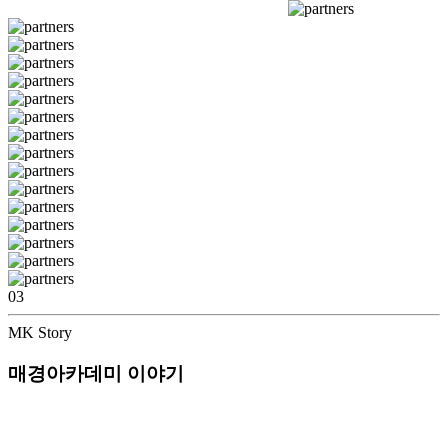
매경아카데미
2025-12-11
블로그 info
더보기
청소대행전문가(친환경) 통합 두 번째 교육
매경아카데미
2025-09-19
청소교육 할인 프로모션 과목별 최대 30%
매경아카데미
2025-09-19
03
MK Story
청소교육 할인 이벤트, 매경아카데미 평생교육원에서 파격 시작!
매경아카데미 이야기
매경아카데미
2025-08-29