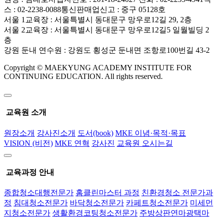
스 : 02-2238-0088
통신판매업신고 : 중구 05128호
서울 1교육장 : 서울특별시 동대문구 망우로12길 29, 2층
서울 2교육장 : 서울특별시 동대문구 망우로12길5 일월빌딩 2
층
강원 둔내 연수원 : 강원도 횡성군 둔내면 조항로100번길 43-2
Copyright © MAEKYUNG ACADEMY INSTITUTE FOR
CONTINUING EDUCATION. All rights reserved.
교육원 소개
원장소개
강사진소개
도서(book)
MKE 이념·목적·목표
VISION (비전)
MKE 연혁
강사진
교육원 오시는길
교육과정 안내
종합청소대행전문가
홈클린마스터 과정
친환경청소 전문가과
정
침대청소전문가
바닥청소전문가
카페트청소전문가
미세먼
지청소전문가
생활환경코팅청소전문가
주방상판연마광택마