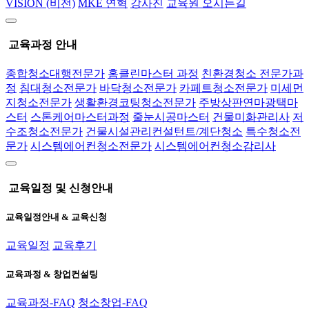
VISION (비전)
MKE 연혁
강사진
교육원 오시는길
교육과정 안내
종합청소대행전문가
홈클린마스터 과정
친환경청소 전문가과
정
침대청소전문가
바닥청소전문가
카페트청소전문가
미세먼
지청소전문가
생활환경코팅청소전문가
주방상판연마광택마
스터
스톤케어마스터과정
줄눈시공마스터
건물미화관리사
저
수조청소전문가
건물시설관리컨설턴트/계단청소
특수청소전
문가
시스템에어컨청소전문가
시스템에어컨청소감리사
교육일정 및 신청안내
교육일정안내 & 교육신청
교육일정
교육후기
교육과정 & 창업컨설팅
교육과정-FAQ
청소창업-FAQ